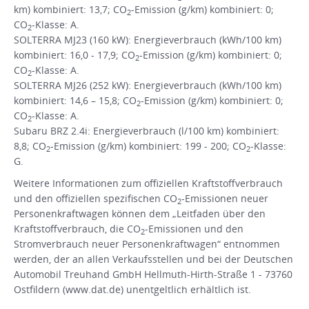
km) kombiniert: 13,7; CO
-Emission (g/km) kombiniert: 0;
2
CO
-Klasse: A.
2
SOLTERRA MJ23 (160 kW): Energieverbrauch (kWh/100 km)
kombiniert: 16,0 - 17,9; CO
-Emission (g/km) kombiniert: 0;
2
CO
-Klasse: A.
2
SOLTERRA MJ26 (252 kW): Energieverbrauch (kWh/100 km)
kombiniert: 14,6 – 15,8; CO
-Emission (g/km) kombiniert: 0;
2
CO
-Klasse: A.
2
Subaru BRZ 2.4i: Energieverbrauch (l/100 km) kombiniert:
8,8; CO
-Emission (g/km) kombiniert: 199 - 200; CO
-Klasse:
2
2
G.
Weitere Informationen zum offiziellen Kraftstoffverbrauch
und den offiziellen spezifischen CO
-Emissionen neuer
2
Personenkraftwagen können dem „Leitfaden über den
Kraftstoffverbrauch, die CO
-Emissionen und den
2
Stromverbrauch neuer Personenkraftwagen“ entnommen
werden, der an allen Verkaufsstellen und bei der Deutschen
Automobil Treuhand GmbH Hellmuth-Hirth-Straße 1 - 73760
Ostfildern (www.dat.de) unentgeltlich erhältlich ist.