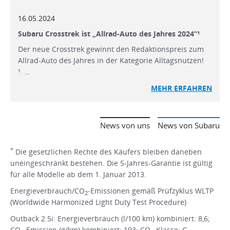
16.05.2024
Subaru Crosstrek ist „Allrad-Auto des Jahres 2024“¹
Der neue Crosstrek gewinnt den Redaktionspreis zum
Allrad-Auto des Jahres in der Kategorie Alltagsnutzen!
¹ …
MEHR
ERFAHREN
News von uns
News von Subaru
*
Die gesetzlichen Rechte des Käufers bleiben daneben
uneingeschränkt bestehen. Die 5-Jahres-Garantie ist gültig
für alle Modelle ab dem 1. Januar 2013.
Energieverbrauch/CO
-Emissionen gemäß Prüfzyklus WLTP
2
(Worldwide Harmonized Light Duty Test Procedure)
Outback 2.5i: Energieverbrauch (l/100 km) kombiniert: 8,6;
CO
-Emission (g/km) kombiniert: 193; CO
-Klasse: G.