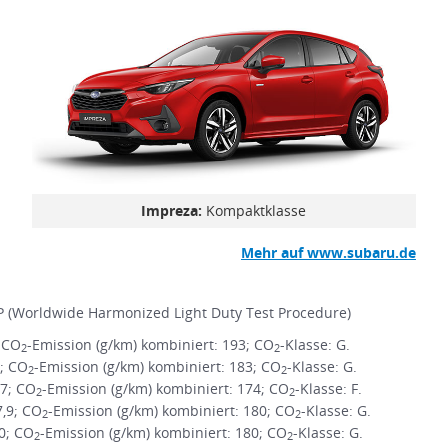
Impreza:
Kompaktklasse
Mehr auf www.subaru.de
 (Worldwide Harmonized Light Duty Test Procedure)
; CO
-Emission (g/km) kombiniert: 193; CO
-Klasse: G.
2
2
1; CO
-Emission (g/km) kombiniert: 183; CO
-Klasse: G.
2
2
,7; CO
-Emission (g/km) kombiniert: 174; CO
-Klasse: F.
2
2
7,9; CO
-Emission (g/km) kombiniert: 180; CO
-Klasse: G.
2
2
,0; CO
-Emission (g/km) kombiniert: 180; CO
-Klasse: G.
2
2